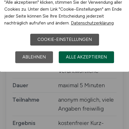
"Alle akzeptieren" klicken, stimmen Sie der Verwendung aller
Studie
Recruiting Realities
Cookies zu. Unter dem Link "Cookie-Einstellungen" am Ende
Deutschland 2026
jeder Seite können Sie Ihre Entscheidung jederzeit
nachträglich aufrufen und ändern.
Datenschutzerklärung
Herausgeberin
Online-Recruiting.net /
Eva Zils
COOKIE-EINSTELLUNGEN
Zielgruppe
Arbeitgeber,
ABLEHNEN
ALLE AKZEPTIEREN
Recruiter:innen, HR-
Verantwortliche
Dauer
maximal 5 Minuten
Teilnahme
anonym möglich, viele
Angaben freiwillig
Ergebnis
kostenfreier Kurz-