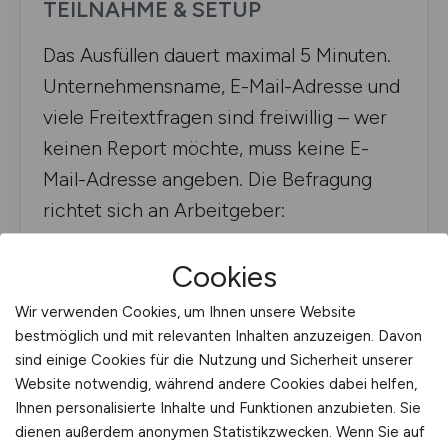
TEILNAHME & SETUP
Das Ausfüllen dauert maximal 5 Minuten.
Unternehmensname, E-Mail-Adresse und
viele Freitextfragen sind freiwillig – wer
keinen Report möchte, muss keine E-
Mail-Adresse angeben. Die Befragung
richtet sich an Arbeitgeber:
Recruiter:innen, Personalverantwortliche,
Cookies
TA Professionals, Hiring Manager, HR-
Mitarbeitende und Geschäftsführer:innen
Wir verwenden Cookies, um Ihnen unsere Website
mit Recruiting-Verantwortung.
bestmöglich und mit relevanten Inhalten anzuzeigen. Davon
sind einige Cookies für die Nutzung und Sicherheit unserer
Website notwendig, während andere Cookies dabei helfen,
Ihnen personalisierte Inhalte und Funktionen anzubieten. Sie
KURZÜBERBLICK
dienen außerdem anonymen Statistikzwecken. Wenn Sie auf