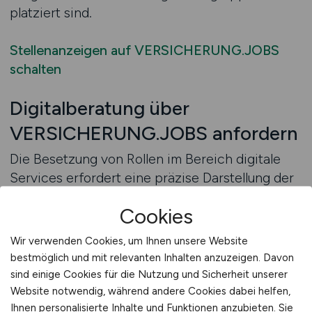
platziert sind.
Stellenanzeigen auf VERSICHERUNG.JOBS
schalten
Digitalberatung über
VERSICHERUNG.JOBS anfordern
Die Besetzung von Rollen im Bereich digitale
Services erfordert eine präzise Darstellung der
technischen, organisatorischen und
Cookies
strategischen Anforderungen. Viele
Versicherungsunternehmen stehen vor der
Wir verwenden Cookies, um Ihnen unsere Website
Herausforderung, diese Komplexität klar und
bestmöglich und mit relevanten Inhalten anzuzeigen. Davon
verständlich in einer Stellenanzeige abzubilden.
sind einige Cookies für die Nutzung und Sicherheit unserer
Eine professionelle Unterstützung bei der
Website notwendig, während andere Cookies dabei helfen,
Veröffentlichung hilft dabei, die wichtigsten
Ihnen personalisierte Inhalte und Funktionen anzubieten. Sie