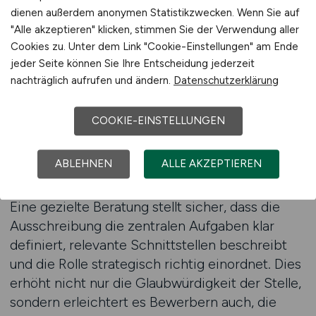
dienen außerdem anonymen Statistikzwecken. Wenn Sie auf
Elemente der Rolle strukturiert
"Alle akzeptieren" klicken, stimmen Sie der Verwendung aller
herauszuarbeiten und potenziellen Bewerbern
Cookies zu. Unter dem Link "Cookie-Einstellungen" am Ende
ein realistisches Bild zu vermitteln. Spezialisten
jeder Seite können Sie Ihre Entscheidung jederzeit
im digitalen Servicebereich achten besonders
nachträglich aufrufen und ändern.
Datenschutzerklärung
darauf, wie konsequent ein Unternehmen seine
digitale Entwicklung verfolgt, wie strukturiert
COOKIE-EINSTELLUNGEN
Projekte umgesetzt werden und welche
technologischen Rahmenbedingungen
ABLEHNEN
ALLE AKZEPTIEREN
bestehen.
Eine gezielte Beratung stellt sicher, dass die
Ausschreibung die zentralen Aufgaben klar
definiert, relevante Schnittstellen beschreibt
und die Rolle strategisch richtig einordnet. Dies
erhöht nicht nur die Glaubwürdigkeit der Stelle,
sondern erleichtert es Bewerbern auch, die