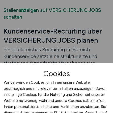
Stellenanzeigen auf VERSICHERUNG.JOBS
schalten
Kundenservice-Recruiting über
VERSICHERUNG.JOBS planen
Ein erfolgreiches Recruiting im Bereich
Kundenservice setzt eine strukturierte und
strategisch durchdachte Vorgehensweise
voraus. Arbeitgeber müssen nicht nur geeignete
Cookies
Talente identifizieren, sondern auch
Wir verwenden Cookies, um Ihnen unsere Website
sicherstellen, dass diese sich durch die
bestmöglich und mit relevanten Inhalten anzuzeigen. Davon
Stellenanzeige angesprochen fühlen und die
sind einige Cookies für die Nutzung und Sicherheit unserer
fachliche Relevanz der Position erkennen.
Website notwendig, während andere Cookies dabei helfen,
Kundenservice-Fachkräfte erwarten Klarheit,
Ihnen personalisierte Inhalte und Funktionen anzubieten. Sie
Transparenz und eine realistische Darstellung
dienen außerdem anonymen Statistikzwecken. Wenn Sie auf