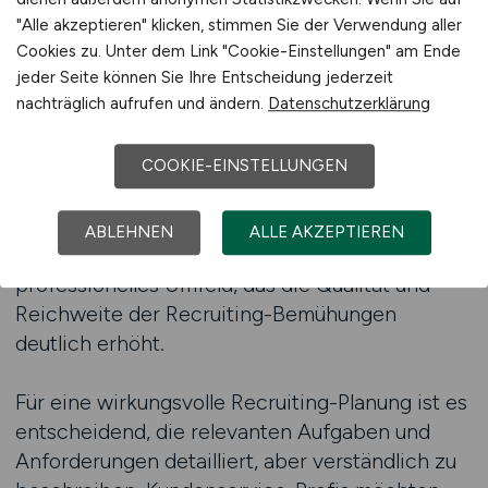
der täglichen Aufgaben. Unternehmen, die
"Alle akzeptieren" klicken, stimmen Sie der Verwendung aller
diese Erwartungen erfüllen, schaffen eine
Cookies zu. Unter dem Link "Cookie-Einstellungen" am Ende
vertrauenswürdige Grundlage für qualifizierte
jeder Seite können Sie Ihre Entscheidung jederzeit
nachträglich aufrufen und ändern.
Datenschutzerklärung
Bewerbungen. Eine spezialisierte Plattform
unterstützt diesen Prozess, indem sie
Stellenangebote innerhalb eines beruflich
COOKIE-EINSTELLUNGEN
passenden Umfelds präsentiert, das
ausschließlich auf das Versicherungswesen
ABLEHNEN
ALLE AKZEPTIEREN
ausgerichtet ist. Dadurch entsteht ein
professionelles Umfeld, das die Qualität und
Reichweite der Recruiting-Bemühungen
deutlich erhöht.
Für eine wirkungsvolle Recruiting-Planung ist es
entscheidend, die relevanten Aufgaben und
Anforderungen detailliert, aber verständlich zu