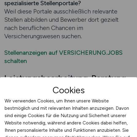
spezialisierte Stellenportale?
Weil diese Portale ausschließlich relevante
Stellen abbilden und Bewerber dort gezielt
nach beruflichen Chancen im
Versicherungswesen suchen.
Stellenanzeigen auf VERSICHERUNG.JOBS
schalten
Leistungsbearbeitung-Beratung
über VERSICHERUNG.JOBS
Cookies
erhalten
Wir verwenden Cookies, um Ihnen unsere Website
bestmöglich und mit relevanten Inhalten anzuzeigen. Davon
Eine professionelle Beratung kann
sind einige Cookies für die Nutzung und Sicherheit unserer
Versicherungsunternehmen erheblich dabei
Website notwendig, während andere Cookies dabei helfen,
unterstützen, den Bereich Leistungsbearbeitung
Ihnen personalisierte Inhalte und Funktionen anzubieten. Sie
erfolgreich zu besetzen. Die Anforderungen an