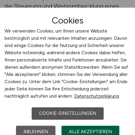
die Steuerung und Weiterentwicklung eines
Versicherungsunternehmens eingreifen.
Cookies
Bewerber erwarten eine präzise Darstellung der
Anforderungen und möchten verstehen, welche
Wir verwenden Cookies, um Ihnen unsere Website
Verantwortlichkeiten sie übernehmen sollen.
bestmöglich und mit relevanten Inhalten anzuzeigen. Davon
sind einige Cookies für die Nutzung und Sicherheit unserer
Eine professionelle Unterstützung bei der
Website notwendig, während andere Cookies dabei helfen,
Veröffentlichung der Stellenanzeige kann dabei
Ihnen personalisierte Inhalte und Funktionen anzubieten. Sie
helfen, die Komplexität der Rolle klar abzubilden
dienen außerdem anonymen Statistikzwecken. Wenn Sie auf
und die Position für potenzielle Kandidaten
"Alle akzeptieren" klicken, stimmen Sie der Verwendung aller
nachvollziehbar zu gestalten.
Cookies zu. Unter dem Link "Cookie-Einstellungen" am Ende
Strategiefachkräfte achten stark auf
jeder Seite können Sie Ihre Entscheidung jederzeit
Transparenz, nachvollziehbare Ziele und eine
nachträglich aufrufen und ändern.
Datenschutzerklärung
klare strategische Ausrichtung des
Unternehmens. Eine fundierte Darstellung der
COOKIE-EINSTELLUNGEN
Position stärkt das Vertrauen und zeigt, dass der
Arbeitgeber die Rolle ernst nimmt und bereit ist,
ABLEHNEN
ALLE AKZEPTIEREN