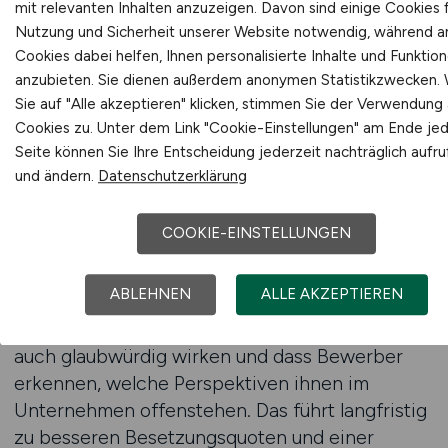
fachlich korrekt als auch gut verständlich sind.
mit relevanten Inhalten anzuzeigen. Davon sind einige Cookies f
Nutzung und Sicherheit unserer Website notwendig, während 
Eine professionelle Beratung kann zudem dabei
Cookies dabei helfen, Ihnen personalisierte Inhalte und Funktio
anzubieten. Sie dienen außerdem anonymen Statistikzwecken.
unterstützen, die Besonderheiten des eigenen
Sie auf "Alle akzeptieren" klicken, stimmen Sie der Verwendung a
Unternehmens hervorzuheben.
Cookies zu. Unter dem Link "Cookie-Einstellungen" am Ende je
Vertriebsfachkräfte achten darauf, wie ein
Seite können Sie Ihre Entscheidung jederzeit nachträglich aufr
Unternehmen seine Kundenbeziehungen
und ändern.
Datenschutzerklärung
gestaltet, welche Prozesse es nutzt und wie die
Teamstrukturen aufgebaut sind. Wenn diese
COOKIE-EINSTELLUNGEN
Inhalte klar beschrieben sind, steigt die
Attraktivität der Position erheblich. Eine
ABLEHNEN
ALLE AKZEPTIEREN
fundierte Unterstützung stellt sicher, dass die
Stellenanzeigen nicht nur informativ, sondern
auch glaubwürdig wirken und dass Bewerber
erkennen, welche Perspektiven ihnen im
Unternehmen offenstehen. Das führt langfristig
zu besseren Besetzungsquoten und einer