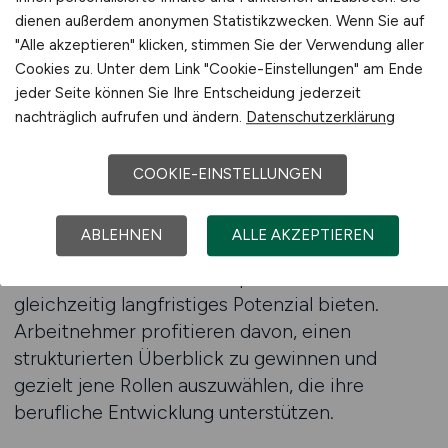
identifizieren.
dienen außerdem anonymen Statistikzwecken. Wenn Sie auf
"Alle akzeptieren" klicken, stimmen Sie der Verwendung aller
Die Versicherungswirtschaft umfasst eine
Cookies zu. Unter dem Link "Cookie-Einstellungen" am Ende
Vielzahl unterschiedlicher Tätigkeitsfelder, die
jeder Seite können Sie Ihre Entscheidung jederzeit
jeweils eigene Anforderungen mitbringen.
nachträglich aufrufen und ändern.
Datenschutzerklärung
Während manche Rollen stark analytisch
geprägt sind, setzen andere auf
COOKIE-EINSTELLUNGEN
Kommunikationsstärke oder organisatorisches
Talent. Mithilfe des Jobfinders lassen sich
ABLEHNEN
ALLE AKZEPTIEREN
genau jene Stellen herausfiltern, die den
individuellen Stärken entsprechen und
gleichzeitig langfristiges Potenzial bieten.
Arbeitnehmer profitieren davon, einen
strukturierten Überblick zu gewinnen und
gezielt jene Rollen auszuwählen, die ihre
berufliche Entwicklung unterstützen.