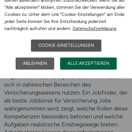
dienen außerdem anonymen Statistikzwecken. Wenn Sie auf
gezielt nach Tätigkeiten suchen, die ihren
"Alle akzeptieren" klicken, stimmen Sie der Verwendung aller
bisherigen Stärken entsprechen, aber
Cookies zu. Unter dem Link "Cookie-Einstellungen" am Ende
gleichzeitig neue Entwicklungsmöglichkeiten
jeder Seite können Sie Ihre Entscheidung jederzeit
eröffnen.
nachträglich aufrufen und ändern.
Datenschutzerklärung
Viele Karrierewechsel profitieren davon, dass
COOKIE-EINSTELLUNGEN
übertragbare Kompetenzen richtig erkannt und
eingesetzt werden. Fähigkeiten wie
ABLEHNEN
ALLE AKZEPTIEREN
Kommunikationsvermögen, Genauigkeit,
Organisation oder analytisches Denken lassen
sich in zahlreichen Bereichen des
Versicherungswesens nutzen. Ein Jobfinder, der
als beste Jobbörse für Versicherung Jobs
wahrgenommen wird, zeigt, welche Rollen diese
Kompetenzen besonders betonen und welche
Aufgaben realistische Einstiegswege bieten.