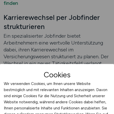
finden
Karrierewechsel per Jobfinder
strukturieren
Ein spezialisierter Jobfinder bietet
Arbeitnehmern eine wertvolle Unterstützung
dabei, ihren Karrierewechsel im
Versicherungswesen strukturiert zu planen. Der
Wechsel in ein neues Tätigkeitsfeld verlangt
Orientierung, klare Schritte und ein Verständnis
Cookies
für die unterschiedlichen Anforderungen der
Branche. Ein Jobfinder erleichtert den Prozess,
Wir verwenden Cookies, um Ihnen unsere Website
bestmöglich und mit relevanten Inhalten anzuzeigen. Davon
indem er veröffentlichte Stellenanzeigen nach
sind einige Cookies für die Nutzung und Sicherheit unserer
individuellen Kriterien filtert und zeigt, welche
Website notwendig, während andere Cookies dabei helfen,
Aufgabenbereiche besonders gut für den
Ihnen personalisierte Inhalte und Funktionen anzubieten. Sie
Wechsel geeignet sind. Arbeitnehmer können