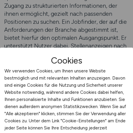
Zugang zu strukturierten Informationen, der
ihnen ermöglicht, gezielt nach passenden
Positionen zu suchen. Ein Jobfinder, der auf die
Anforderungen der Branche abgestimmt ist,
bietet hierfür den optimalen Ausgangspunkt. Er
unterstützt Nutzer dabei, Stellenanzeigen nach
relevanten Kriterien zu filtern, individuelle
Cookies
Kenntnisse mit den verfügbaren Aufgaben
abzugleichen und berufliche Perspektiven
Wir verwenden Cookies, um Ihnen unsere Website
realistisch einzuschätzen. Da die
bestmöglich und mit relevanten Inhalten anzuzeigen. Davon
Versicherungskunden zunehmend
sind einige Cookies für die Nutzung und Sicherheit unserer
Website notwendig, während andere Cookies dabei helfen,
anspruchsvoller werden und gezielte Beratung
Ihnen personalisierte Inhalte und Funktionen anzubieten. Sie
erwarten, steigt die Bedeutung von Rollen, die
dienen außerdem anonymen Statistikzwecken. Wenn Sie auf
direkte Kommunikation, Servicequalität und
"Alle akzeptieren" klicken, stimmen Sie der Verwendung aller
professionelle Begleitung in den Mittelpunkt
Cookies zu. Unter dem Link "Cookie-Einstellungen" am Ende
stellen. Ein klar strukturierter Zugriff auf
jeder Seite können Sie Ihre Entscheidung jederzeit