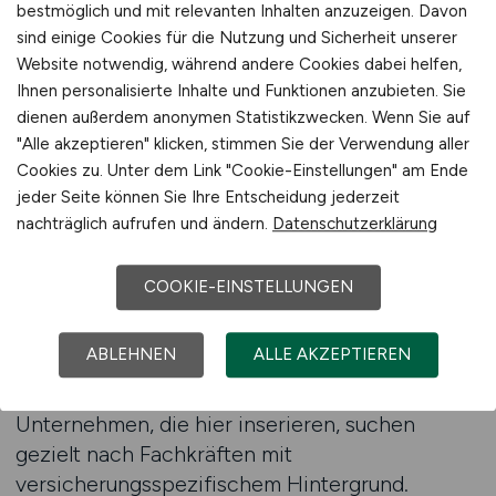
Versicherungsbranche und bietet eine zentrale
bestmöglich und mit relevanten Inhalten anzuzeigen. Davon
Anlaufstelle für alle, die sich beruflich
sind einige Cookies für die Nutzung und Sicherheit unserer
weiterentwickeln wollen. Die Plattform richtet
Website notwendig, während andere Cookies dabei helfen,
Ihnen personalisierte Inhalte und Funktionen anzubieten. Sie
sich an Arbeitnehmer, die gezielt nach
dienen außerdem anonymen Statistikzwecken. Wenn Sie auf
Positionen in der Lebensversicherung suchen –
"Alle akzeptieren" klicken, stimmen Sie der Verwendung aller
vom Innendienst über den Vertrieb bis hin zu
Cookies zu. Unter dem Link "Cookie-Einstellungen" am Ende
spezialisierten Fachrollen. Durch die
jeder Seite können Sie Ihre Entscheidung jederzeit
Spezialisierung wird sichergestellt, dass
nachträglich aufrufen und ändern.
Datenschutzerklärung
Bewerber ausschließlich relevante Angebote
finden, ohne Zeit mit unpassenden
COOKIE-EINSTELLUNGEN
Ausschreibungen zu verlieren.
ABLEHNEN
ALLE AKZEPTIEREN
Die Nutzung einer branchenspezifischen
Jobbörse bringt entscheidende Vorteile.
Unternehmen, die hier inserieren, suchen
gezielt nach Fachkräften mit
versicherungsspezifischem Hintergrund.