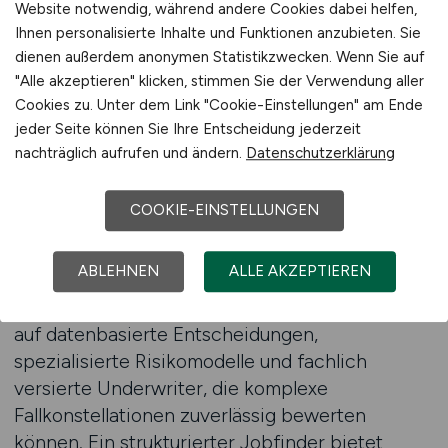
mitbringen und wie diese mit den eigenen
Website notwendig, während andere Cookies dabei helfen,
Ihnen personalisierte Inhalte und Funktionen anzubieten. Sie
Fähigkeiten übereinstimmen. Dies erleichtert
dienen außerdem anonymen Statistikzwecken. Wenn Sie auf
die Entscheidung für konkrete Karrierewege
"Alle akzeptieren" klicken, stimmen Sie der Verwendung aller
erheblich und ermöglicht eine strategische
Cookies zu. Unter dem Link "Cookie-Einstellungen" am Ende
Ausrichtung der eigenen beruflichen
jeder Seite können Sie Ihre Entscheidung jederzeit
Entwicklung.
nachträglich aufrufen und ändern.
Datenschutzerklärung
Besonders im Underwriting ist es wichtig, ein
COOKIE-EINSTELLUNGEN
Verständnis dafür zu haben, wie sich
Marktbedingungen verändern und welche
ABLEHNEN
ALLE AKZEPTIEREN
Fähigkeiten in Zukunft noch stärker gefragt sein
werden. Viele Unternehmen setzen verstärkt
auf datenbasierte Entscheidungen,
spezialisierte Risikomodelle und fachlich
versierte Underwriter, die komplexe
Fallkonstellationen zuverlässig bewerten
können. Ein strukturierter Jobfinder bietet