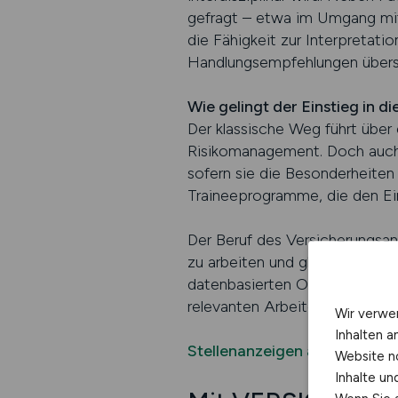
gefragt – etwa im Umgang mit
die Fähigkeit zur Interpretati
Handlungsempfehlungen übers
Wie gelingt der Einstieg in 
Der klassische Weg führt über 
Risikomanagement. Doch auch 
sofern sie die Besonderheite
Traineeprogramme, die den Ein
Der Beruf des Versicherungsana
zu arbeiten und gleichzeitig s
datenbasierten Organisation 
relevanten Arbeitgebern der B
Wir verwe
Inhalten a
Stellenanzeigen auf VERSI
Website n
Inhalte u