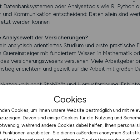
 Datenbanksystemen oder Analysetools wie R, Python ode
on und Kommunikation entscheidend: Daten allein sind wert
etzt werden können.
die Analysewelt der Versicherungen?
ein analytisch orientiertes Studium und erste praktische 
Quereinsteiger mit fundiertem Wissen in Mathematik od
n des Versicherungswesens verstehen. Viele Arbeitgeber 
stieg erleichtern und gezielt auf die Arbeit mit großen 
lysten verbindet Stabilität und Herausforderung. Er biete
trategische Entscheidungen zu beeinflussen. Fachkräfte, d
Cookies
aktiv mitgestalten wollen, finden auf VERSICHERUNG.JO
ranche.
nden Cookies, um Ihnen unsere Website bestmöglich und mit rele
nzuzeigen. Davon sind einige Cookies für die Nutzung und Sicherh
CHERUNG.JOBS finden
otwendig, während andere Cookies dabei helfen, Ihnen personalisi
nd Funktionen anzubieten. Sie dienen außerdem anonymen Statisti