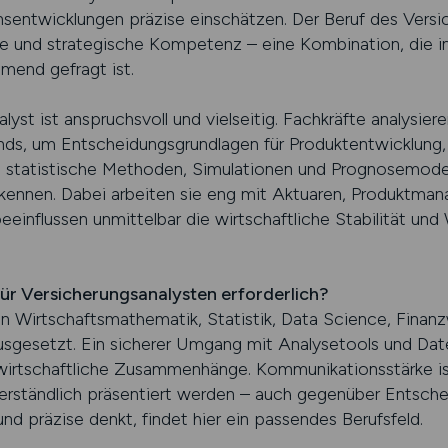
ensentwicklungen präzise einschätzen. Der Beruf des Versi
he und strategische Kompetenz – eine Kombination, die 
mend gefragt ist.
lyst ist anspruchsvoll und vielseitig. Fachkräfte analysie
nds, um Entscheidungsgrundlagen für Produktentwicklun
en statistische Methoden, Simulationen und Prognosemode
kennen. Dabei arbeiten sie eng mit Aktuaren, Produktman
eeinflussen unmittelbar die wirtschaftliche Stabilität un
für Versicherungsanalysten erforderlich?
 in Wirtschaftsmathematik, Statistik, Data Science, Finan
sgesetzt. Ein sicherer Umgang mit Analysetools und Dat
r wirtschaftliche Zusammenhänge. Kommunikationsstärke is
erständlich präsentiert werden – auch gegenüber Entsch
und präzise denkt, findet hier ein passendes Berufsfeld.