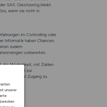
r SAS. Gleichzeitig bleibt
los, wenn sie nicht in
Erfahrungen im Controlling oder
er Informatik haben Chancen,
bieten zudem
Datenmengen vorbereiten.
t die Möglichkeit, mit Zahlen
ie den Wandel zur
BS den idealen Zugang zu
vanten
eit unserer
erte
kzwecken.