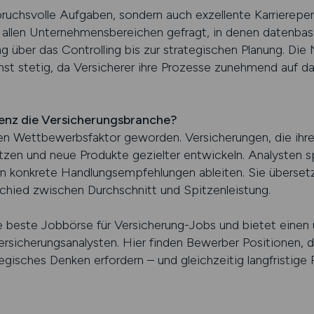
pruchsvolle Aufgaben, sondern auch exzellente Karriereper
n allen Unternehmensbereichen gefragt, in denen datenba
 über das Controlling bis zur strategischen Planung. Die
chst stetig, da Versicherer ihre Prozesse zunehmend auf 
nz die Versicherungsbranche?
n Wettbewerbsfaktor geworden. Versicherungen, die ihre 
zen und neue Produkte gezielter entwickeln. Analysten sp
hlen konkrete Handlungsempfehlungen ableiten. Sie überse
hied zwischen Durchschnitt und Spitzenleistung.
este Jobbörse für Versicherung-Jobs und bietet einen 
ersicherungsanalysten. Hier finden Bewerber Positionen, di
gisches Denken erfordern – und gleichzeitig langfristige P