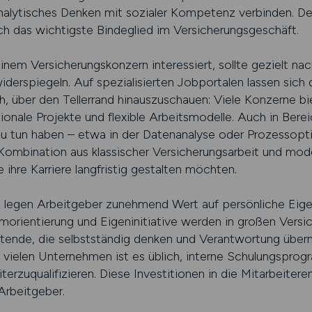
analytisches Denken mit sozialer Kompetenz verbinden. D
h das wichtigste Bindeglied im Versicherungsgeschäft.
einem Versicherungskonzern interessiert, sollte gezielt na
widerspiegeln. Auf spezialisierten Jobportalen lassen sich
ch, über den Tellerrand hinauszuschauen: Viele Konzerne b
ionale Projekte und flexible Arbeitsmodelle. Auch in Berei
 zu tun haben – etwa in der Datenanalyse oder Prozessop
Kombination aus klassischer Versicherungsarbeit und mode
 ihre Karriere langfristig gestalten möchten.
legen Arbeitgeber zunehmend Wert auf persönliche Eige
orientierung und Eigeninitiative werden in großen Versi
itende, die selbstständig denken und Verantwortung übe
In vielen Unternehmen ist es üblich, interne Schulungspro
terzuqualifizieren. Diese Investitionen in die Mitarbeitere
Arbeitgeber.