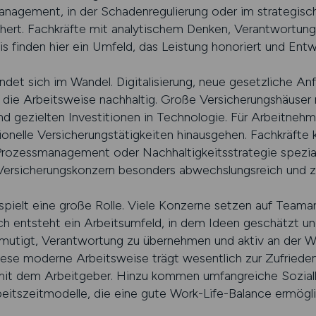
nagement, in der Schadenregulierung oder im strategis
chert. Fachkräfte mit analytischem Denken, Verantwortun
 finden hier ein Umfeld, das Leistung honoriert und Entwi
ndet sich im Wandel. Digitalisierung, neue gesetzliche A
die Arbeitsweise nachhaltig. Große Versicherungshäuser 
und gezielten Investitionen in Technologie. Für Arbeitne
ionelle Versicherungstätigkeiten hinausgehen. Fachkräfte 
rozessmanagement oder Nachhaltigkeitsstrategie spezial
ersicherungskonzern besonders abwechslungsreich und zuk
pielt eine große Rolle. Viele Konzerne setzen auf Teamarb
 entsteht ein Arbeitsumfeld, in dem Ideen geschätzt und
rmutigt, Verantwortung zu übernehmen und aktiv an der W
se moderne Arbeitsweise trägt wesentlich zur Zufrieden
n mit dem Arbeitgeber. Hinzu kommen umfangreiche Soziall
beitszeitmodelle, die eine gute Work-Life-Balance ermögl