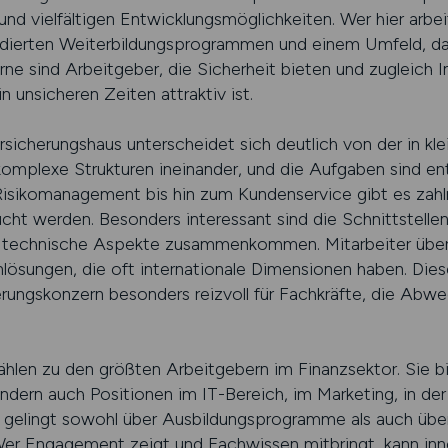
und vielfältigen Entwicklungsmöglichkeiten. Wer hier arbeit
ndierten Weiterbildungsprogrammen und einem Umfeld, das
rne sind Arbeitgeber, die Sicherheit bieten und zugleich 
 unsicheren Zeiten attraktiv ist.
rsicherungshaus unterscheidet sich deutlich von der in kl
komplexe Strukturen ineinander, und die Aufgaben sind ent
isikomanagement bis hin zum Kundenservice gibt es zahl
aucht werden. Besonders interessant sind die Schnittstelle
und technische Aspekte zusammenkommen. Mitarbeiter üb
lösungen, die oft internationale Dimensionen haben. Die
erungskonzern besonders reizvoll für Fachkräfte, die Abw
hlen zu den größten Arbeitgebern im Finanzsektor. Sie bi
ndern auch Positionen im IT-Bereich, im Marketing, in de
eg gelingt sowohl über Ausbildungsprogramme als auch über
er Engagement zeigt und Fachwissen mitbringt, kann inne