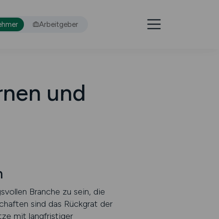
ehmer
Arbeitgeber
rnen und
n
svollen Branche zu sein, die
schaften sind das Rückgrat der
ze mit langfristiger