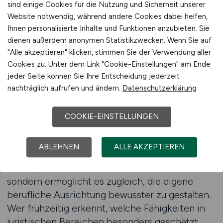
sind einige Cookies für die Nutzung und Sicherheit unserer
Anforderungen komplex, spezifisch und häufig
Website notwendig, während andere Cookies dabei helfen,
sehr detailliert formuliert sind, spielt eine
Ihnen personalisierte Inhalte und Funktionen anzubieten. Sie
präzise Suchfunktion eine entscheidende Rolle.
dienen außerdem anonymen Statistikzwecken. Wenn Sie auf
Arbeitnehmer können gezielt nach Tätigkeiten
"Alle akzeptieren" klicken, stimmen Sie der Verwendung aller
suchen, die sich mit Vertragsrecht,
Cookies zu. Unter dem Link "Cookie-Einstellungen" am Ende
regulatorischen Aufgaben, interner Beratung
jeder Seite können Sie Ihre Entscheidung jederzeit
oder der Begleitung von
nachträglich aufrufen und ändern.
Datenschutzerklärung
Entscheidungsprozessen befassen. Dadurch
entsteht ein sehr klarer Überblick, der
COOKIE-EINSTELLUNGEN
Bewerbern Sicherheit und Orientierung bietet.
ABLEHNEN
ALLE AKZEPTIEREN
Ein strukturierter Suchprozess hilft nicht nur
dabei, passende Rollen schneller zu finden,
sondern ermöglicht es zugleich, die eigene
berufliche Ausrichtung bewusster zu gestalten.
Wer frühzeitig erkennt, welche Fähigkeiten in
juristischen Bereichen besonders geschätzt