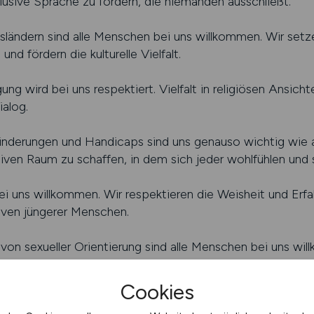
klusive Sprache zu fördern, die niemanden ausschließt.
ändern sind alle Menschen bei uns willkommen. Wir setzen
d fördern die kulturelle Vielfalt.
ng wird bei uns respektiert. Vielfalt in religiösen Ansic
ialog.
derungen und Handicaps sind uns genauso wichtig wie a
iven Raum zu schaffen, in dem sich jeder wohlfühlen und s
i uns willkommen. Wir respektieren die Weisheit und Erf
iven jüngerer Menschen.
on sexueller Orientierung sind alle Menschen bei uns wil
Identität frei ausleben kann, ohne Diskriminierung oder V
Cookies
ir erkennen an, dass Menschen aus verschiedenen sozi