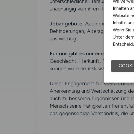
unterschiedliche Herausforderungen 
Wir verwe
unabhängig von ihrem finanziellen od
Inhalten a
Website n
Inhalte u
Jobangebote:
Auch externe Jobangeb
Wenn Sie a
Behinderungen, Altersgruppen, sexu
Unter dem 
uns wichtig.
Entscheidu
Für uns gibt es nur eine wahre Be
Geschlecht, Herkunft, Religion, Be
COOKI
können wir eine inklusive und respek
Unser Engagement für Vielfalt und In
Anerkennung und Wertschätzung der E
auch zu besseren Ergebnissen und In
Mensch seine Fähigkeiten frei entfal
das gegenseitige Verständnis, die un