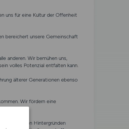
 uns für eine Kultur der Offenheit
hten bereichert unsere Gemeinschaft
lle anderen. Wir bemühen uns,
ein volles Potenzial entfalten kann.
ahrung älterer Generationen ebenso
lkommen. Wir fördern eine
orurteile.
oökonomischen Hintergründen