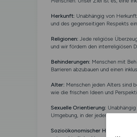
Menschen. Unser Ziel ist es, eine in
Herkunft:
Unabhängig von Herkunftsl
und des gegenseitigen Respekts ein un
Religionen:
Jede religiöse Überzeugu
und wir fördern den interreligiösen D
Behinderungen:
Menschen mit Behin
Barrieren abzubauen und einen inklus
Alter:
Menschen jeden Alters sind be
wie die frischen Ideen und Perspekt
Sexuelle Orientierung:
Unabhängig v
Umgebung, in der jeder Mensch seine 
Sozioökonomischer Hintergrund:
W