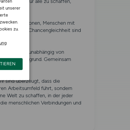
leichheit für alle zu schaffen,
vanten
eit unserer
erte
kzwecken.
sländer, Religionen, Menschen mit
ookies zu.
Vielfalt und Chancengleichheit sind
rung
nerkennung, unabhängig von
omischem Hintergrund. Gemeinsam
TIEREN
ir sind überzeugt, dass die
ren Arbeitsumfeld führt, sondern
e Welt zu schaffen, in der jeder
es die menschlichen Verbindungen und