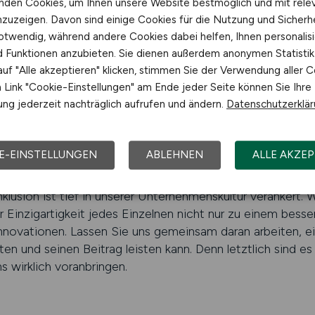
und Perspektiven mitbringen. Wir streben danach, Chanceng
nden Cookies, um Ihnen unsere Website bestmöglich und mit rele
er sozialen Status.
nzuzeigen. Davon sind einige Cookies für die Nutzung und Sicherh
otwendig, während andere Cookies dabei helfen, Ihnen personalisi
nd Funktionen anzubieten. Sie dienen außerdem anonymen Statisti
ote Dritter richten sich an alle Geschlechter, Herkunft
uf "Alle akzeptieren" klicken, stimmen Sie der Verwendung aller C
elle Orientierungen und sozioökonomischen Hintergründe. 
Link "Cookie-Einstellungen" am Ende jeder Seite können Sie Ihre
ng jederzeit nachträglich aufrufen und ändern.
Datenschutzerklä
zeichnung: Mensch.
Jeder Mensch verdient Respekt und A
hinderung, Alter, sexueller Orientierung oder sozioökon
E-EINSTELLUNGEN
ABLEHNEN
ALLE AKZEP
tvolle Gesellschaft schaffen.
klusion ist tief in unserer Unternehmenskultur verankert. W
inzigartigkeit jedes Einzelnen nicht nur zu einem besse
novationen. Lassen Sie uns gemeinsam daran arbeiten, ein
ten und seinen Beitrag leisten kann. Denn letztlich sind 
s wirklich voranbringen.