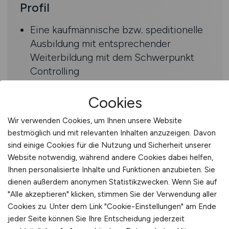
Profil
Eine kaufmännische bzw. speditionelle
Ausbildung mit entsprechender
Weiterbildung mit dem Schwerpunkt
Controlling
Berufs-/ Projekterfahrung in dem
Logistikumfeld
Cookies
Verständnis von Transport-,
Wir verwenden Cookies, um Ihnen unsere Website
Logistikprozessen und begleitenden
bestmöglich und mit relevanten Inhalten anzuzeigen. Davon
Datenströmen
sind einige Cookies für die Nutzung und Sicherheit unserer
Kenntnisse in
Website notwendig, während andere Cookies dabei helfen,
der Frachtkalkulation, Tourenplanung, Suppl
Ihnen personalisierte Inhalte und Funktionen anzubieten. Sie
Chain Abläufe
dienen außerdem anonymen Statistikzwecken. Wenn Sie auf
"Alle akzeptieren" klicken, stimmen Sie der Verwendung aller
Cookies zu. Unter dem Link "Cookie-Einstellungen" am Ende
Benefits
jeder Seite können Sie Ihre Entscheidung jederzeit