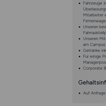
Fahrzeuge z
Überlassung
Mitarbeiter 
Firmenwagen
Unseren bew
Fahrradstell
Unseren Mit
am Campus 
Getränke ink
Für einige P
Managerposi
Corporate B
Gehaltsin
Auf Anfrage