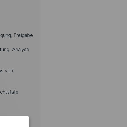
gung, Freigabe
üfung, Analyse
us von
htsfälle