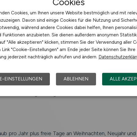
Cookies
e Ausbildung, gerne fachspezifische Zusatzausbildung wi
w. Bankkaufmann/Bankkauffrau
nden Cookies, um Ihnen unsere Website bestmöglich und mit rele
rung im Kreditentscheidungsprozess für Firmenkunden ein
nzuzeigen. Davon sind einige Cookies für die Nutzung und Sicherh
lschaft oder vergleichbar
otwendig, während andere Cookies dabei helfen, Ihnen personalisi
r Zahlen, mathematisches Verständnis und hohes Maß an
nd Funktionen anzubieten. Sie dienen außerdem anonymen Statisti
ngskompetenz
uf "Alle akzeptieren" klicken, stimmen Sie der Verwendung aller C
n der Auswertung und Analyse von Jahresabschlüssen und
Link "Cookie-Einstellungen" am Ende jeder Seite können Sie Ihre
ffern
ng jederzeit nachträglich aufrufen und ändern.
Datenschutzerklä
technisches Verständnis für Systemanwendungen sowie Er
esserungen und Automatisierung
im HGB, BGB und KWG wünschenswert; ebenso in Bezug
E-EINSTELLUNGEN
ABLEHNEN
ALLE AKZEP
ren und rechtliche Grundlagen für Finanzinstitute
eutsch- sowie gute Englischkenntnisse
aub pro Jahr plus freie Tage an Weihnachten, Neujahr u