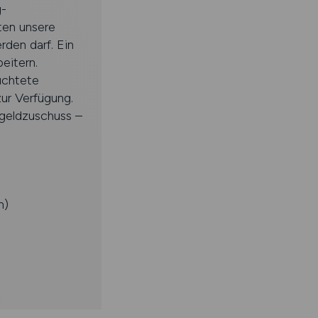
g-
ten unsere
den darf. Ein
eitern.
uchtete
ur Verfügung.
sgeldzuschuss –
n)