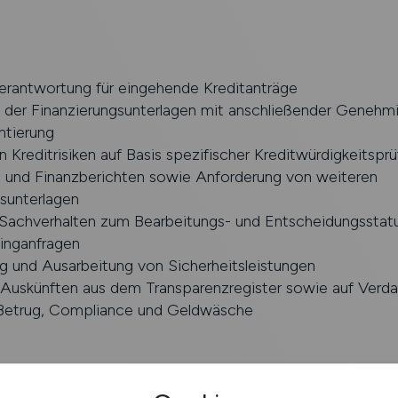
erantwortung für eingehende Kreditanträge
 der Finanzierungsunterlagen mit anschließender Genehmi
tierung
 Kreditrisiken auf Basis spezifischer Kreditwürdigkeitspr
n und Finanzberichten sowie Anforderung von weiteren
sunterlagen
 Sachverhalten zum Bearbeitungs- und Entscheidungsstat
singanfragen
g und Ausarbeitung von Sicherheitsleistungen
 Auskünften aus dem Transparenzregister sowie auf Verdac
h Betrug, Compliance und Geldwäsche