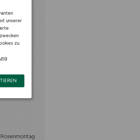
e z.B.
vanten
er Bank bzw.
eit unserer
erte
kzwecken.
ookies zu.
rung
fahrung in
 auf
TIEREN
nd Rosenmontag