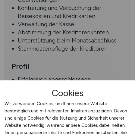
Kontierung und Verbuchung der
Reisekosten und Kreditkarten
Verwaltung der Kasse
Abstimmung der Kreditorenkonten
Unterstützung beim Monatsabschluss
Stammdatenpflege der Kreditoren
Profil
Erfolgreich abgeschlossene
kaufmännische oder vergleichbare
Cookies
Ausbildung
Berufserfahrung in der
Wir verwenden Cookies, um Ihnen unsere Website
Kreditorenbuchhaltung
bestmöglich und mit relevanten Inhalten anzuzeigen. Davon
sind einige Cookies für die Nutzung und Sicherheit unserer
Kenntnisse in Microsoft Dynamics 365
Website notwendig, während andere Cookies dabei helfen,
wünschenswert
Ihnen personalisierte Inhalte und Funktionen anzubieten. Sie