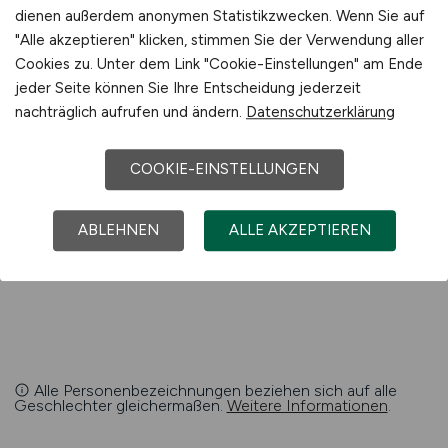
Gute Kenntnisse in MS Office
dienen außerdem anonymen Statistikzwecken. Wenn Sie auf
Grundkenntnisse Englisch in Wort und
"Alle akzeptieren" klicken, stimmen Sie der Verwendung aller
Schrift
Cookies zu. Unter dem Link "Cookie-Einstellungen" am Ende
Selbständige, strukturierte und
jeder Seite können Sie Ihre Entscheidung jederzeit
zuverlässige Arbeitsweise
nachträglich aufrufen und ändern.
Datenschutzerklärung
Benefits
COOKIE-EINSTELLUNGEN
Angenehmes Arbeitsklima
ABLEHNEN
ALLE AKZEPTIEREN
Alle Personenbezeichnungen beziehen sich auf alle
Geschlechter gleichermaßen.
Weitere Informationen
.