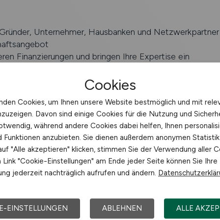
 Gründer, Unternehmer, Hausbanken und Netzwerkpartner
haftsangebot
ieren Finanzierungen und bringen Ihre Expertise ein
ren Bilanzen und begleiten Unternehmer aus allen Branche
Konzepte und Anträge und bewerten wirtschaftliche Situa
Cookies
ntieren uns auf Sprechtagen der Kammern, Messen und Ve
nden Cookies, um Ihnen unsere Website bestmöglich und mit rele
eugung und Persönlichkeit
nzuzeigen. Davon sind einige Cookies für die Nutzung und Sicherh
otwendig, während andere Cookies dabei helfen, Ihnen personalisi
nd Funktionen anzubieten. Sie dienen außerdem anonymen Statisti
uf "Alle akzeptieren" klicken, stimmen Sie der Verwendung aller C
ene Bankausbildung und/oder Studium
Link "Cookie-Einstellungen" am Ende jeder Seite können Sie Ihre
ahrung im Firmen- oder Gewerbekundengeschäft
ng jederzeit nachträglich aufrufen und ändern.
Datenschutzerklä
r Blick und Freude an Konzepten und Zahlen
ges, strukturiertes und lösungsorientiertes Arbeiten
Flexibilität, Zuverlässigkeit und Eigeninitiative
E-EINSTELLUNGEN
ABLEHNEN
ALLE AKZEP
onsstärke und partnerschaftlicher Umgang