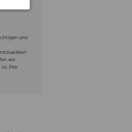
ächtigen und
mitzuwirken
fen wir
 so Ihre