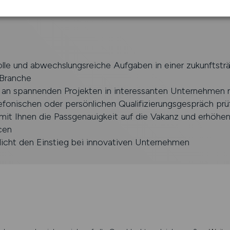
freundliches und repräsentatives Auftreten
lle und abwechslungsreiche Aufgaben in einer zukunftstr
Branche­
, an spannenden Projekten in interessanten Unternehmen 
efonischen oder persönlichen Qualifizierungsgespräch prü
it Ihnen die Passgenauigkeit auf die Vakanz und erhöhen
cen
icht den Einstieg bei innovativen Unternehmen