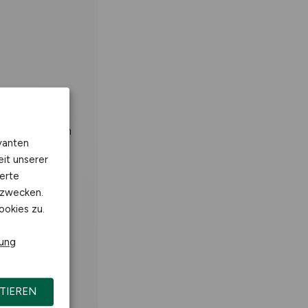
n
tionen
ranstaltungen
vanten
eit unserer
erte
kzwecken.
ookies zu.
rung
TIEREN