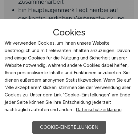
Zusammenarbeit
Ein Hauptaugenmerk liegt hierbei auf
der kontinuierlichen Weiterentwicklung
und Optimierung bestehender
Cookies
Prozesse, Strukturen und Tools, der
Einhaltung geltender Standards und
Wir verwenden Cookies, um Ihnen unsere Website
bestmöglich und mit relevanten Inhalten anzuzeigen. Davon
gesetzlicher Vorgaben sowie dem
sind einige Cookies für die Nutzung und Sicherheit unserer
Thema Datentransparenz und -qualität
Website notwendig, während andere Cookies dabei helfen,
Ihnen personalisierte Inhalte und Funktionen anzubieten. Sie
Profil
dienen außerdem anonymen Statistikzwecken. Wenn Sie auf
"Alle akzeptieren" klicken, stimmen Sie der Verwendung aller
Sie haben ein betriebswirtschaftliches
Cookies zu. Unter dem Link "Cookie-Einstellungen" am Ende
Studium (Uni/FH/DH) mit Schwerpunkt
jeder Seite können Sie Ihre Entscheidung jederzeit
Controlling und/oder Finanzen oder
nachträglich aufrufen und ändern.
Datenschutzerklärung
eine vergleichbare Ausbildung mit
entsprechenden Zusatzqualifikationen
COOKIE-EINSTELLUNGEN
erfolgreich abgeschlossen