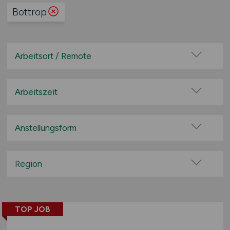
Bottrop
Arbeitsort / Remote
Vor Ort (kein Home-Office)
Home-Office möglich / Hybrid
Arbeitszeit
100% Remote
Vollzeit
Überwiegend Remote (>50%)
Teilzeit
Anstellungsform
Remote aus dem Ausland möglich
Festanstellung
befristete Anstellung
Region
Leitung / Führung
Baden-Württemberg
Geschäftsleitung / Vorstand
Bayern
Projektarbeit / Freelancer
TOP JOB
Berlin
Arbeitnehmerüberlassung
Brandenburg