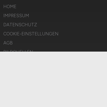
HOME
IMPRESSUM
DATENSCHUTZ
COOKIE-EINSTELLUNGEN
AGB
BILDQUELLEN
KI-TRANSPARENZ
BESCHWERDEN
MELDESTELLE
SITEMAP
© 2026 VERSICHERUNG.JOBS – ZIEGELER MEDIEN GMBH • Alle