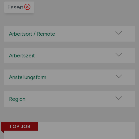
Essen
Arbeitsort / Remote
Vor Ort (kein Home-Office)
Home-Office möglich / Hybrid
Arbeitszeit
100% Remote
Vollzeit
Überwiegend Remote (>50%)
Teilzeit
Anstellungsform
Remote aus dem Ausland möglich
Festanstellung
befristete Anstellung
Region
Leitung / Führung
Baden-Württemberg
Geschäftsleitung / Vorstand
Bayern
Projektarbeit / Freelancer
TOP JOB
Berlin
Arbeitnehmerüberlassung
Brandenburg