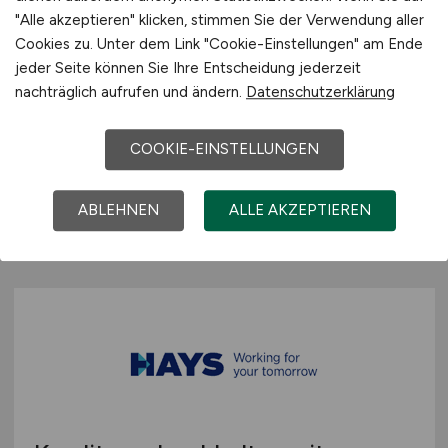
Referent Strategisches
"Alle akzeptieren" klicken, stimmen Sie der Verwendung aller
Partnermanagement
Cookies zu. Unter dem Link "Cookie-Einstellungen" am Ende
jeder Seite können Sie Ihre Entscheidung jederzeit
Bankvertrieb Versicherungen
nachträglich aufrufen und ändern.
Datenschutzerklärung
(m/w/d)
COOKIE-EINSTELLUNGEN
Hays
28.06.2026
ABLEHNEN
ALLE AKZEPTIEREN
Düsseldorf