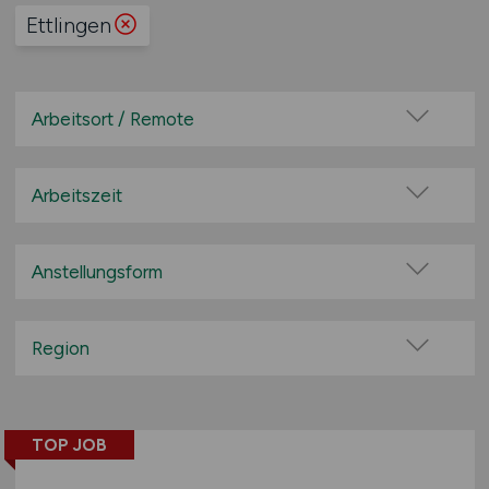
Ettlingen
Arbeitsort / Remote
Vor Ort (kein Home-Office)
Home-Office möglich / Hybrid
Arbeitszeit
100% Remote
Vollzeit
Überwiegend Remote (>50%)
Teilzeit
Anstellungsform
Remote aus dem Ausland möglich
Festanstellung
befristete Anstellung
Region
Leitung / Führung
Baden-Württemberg
Geschäftsleitung / Vorstand
Bayern
Projektarbeit / Freelancer
TOP JOB
Berlin
Arbeitnehmerüberlassung
Brandenburg