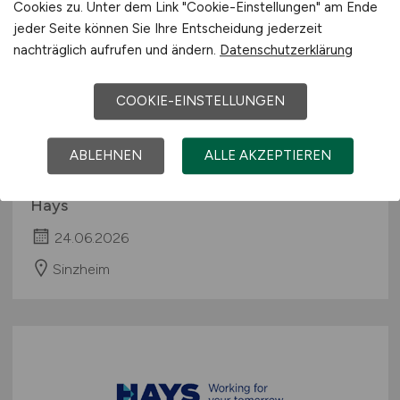
Cookies zu. Unter dem Link "Cookie-Einstellungen" am Ende
jeder Seite können Sie Ihre Entscheidung jederzeit
nachträglich aufrufen und ändern.
Datenschutzerklärung
COOKIE-EINSTELLUNGEN
Sachbearbeiter
ABLEHNEN
ALLE AKZEPTIEREN
Kreditorenbuchhaltung
(m/w/d)
Hays
24.06.2026
Sinzheim