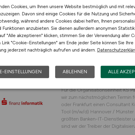
Digitalisierungspartner Europas sin
nden Cookies, um Ihnen unsere Website bestmöglich und mit rele
innerhalb der Sparkassen-Finanzgru
nzuzeigen. Davon sind einige Cookies für die Nutzung und Sicherh
Finanz Informatik GmbH & Co
otwendig, während andere Cookies dabei helfen, Ihnen personalisi
nd Funktionen anzubieten. Sie dienen außerdem anonymen Statisti
01.08.2026
Hannover, 
uf "Alle akzeptieren" klicken, stimmen Sie der Verwendung aller C
Link "Cookie-Einstellungen" am Ende jeder Seite können Sie Ihre
ng jederzeit nachträglich aufrufen und ändern.
Datenschutzerklä
Consultant Kundense
E-EINSTELLUNGEN
ABLEHNEN
ALLE AKZEP
Vertriebscontrolling 
Für die Organisationseinheit KS Pa
wir zum nächstmöglichen Termin 
oder Frankfurt einen Consultant K
Tool (m/w/d) Hannover / Münster / 
größten Banken-IT-Dienstleister u
sind wir der Treiber der Digitalisieru