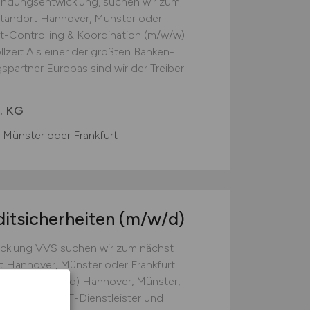
endungsentwicklung, suchen wir zum
Standort Hannover, Münster oder
t-Controlling & Koordination (m/w/w)
lzeit Als einer der größten Banken-
gspartner Europas sind wir der Treiber
. KG
 Münster oder Frankfurt
ditsicherheiten
(m/w/d)
wicklung VVS suchen wir zum nächst
t Hannover, Münster oder Frankfurt
erheiten (m/w/d) Hannover, Münster,
rößten Banken-IT-Dienstleister und