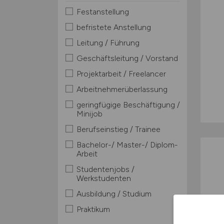
Festanstellung
befristete Anstellung
Leitung / Führung
Geschäftsleitung / Vorstand
Projektarbeit / Freelancer
Arbeitnehmerüberlassung
geringfügige Beschäftigung /
Minijob
Berufseinstieg / Trainee
Bachelor-/ Master-/ Diplom-
Arbeit
Studentenjobs /
Werkstudenten
Ausbildung / Studium
Praktikum