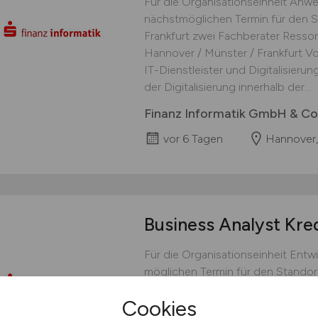
Für die Organisationseinheit Anw
nächstmöglichen Termin für den 
Frankfurt zwei Fachberater Ressor
Hannover / Münster / Frankfurt Vol
IT-Dienstleister und Digitalisierun
der Digitalisierung innerhalb der...
Finanz Informatik GmbH & Co
vor 6 Tagen
Hannover,
Business Analyst Kre
Für die Organisationseinheit Ent
möglichen Termin für den Standor
einen Business Analyst Kreditsich
Cookies
Frankfurt Vollzeit Als einer der g