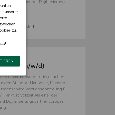
d wir der Treiber der Digitalisierung
vanten
ppe. Mit...
eit unserer
. KG
erte
kzwecken.
Münster, Frankfurt
ookies zu.
rung
rvice
TIEREN
BI-Tool
(m/w/d)
ssiv u. Vertriebscontrolling, suchen
für den Standort Hannover, Münster
undenservice Vertriebscontrolling BI-
Frankfurt Vollzeit Als einer der
nd Digitalisierungspartner Europas
ng...