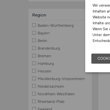
Wir verwe
Inhalten a
Region
Website n
Inhalte u
Baden-Württemberg
Wenn Sie a
Bayern
Unter dem 
Berlin
Entscheidu
Brandenburg
Bremen
COOKI
Hamburg
Hessen
Mecklenburg-Vorpommern
Niedersachsen
Nordrhein-Westfalen
Rheinland-Pfalz
Saarland