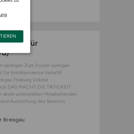
ookies zu.
rung
TIEREN
gement für
/d)
on springen Zum Footer springen
 für Kreditprozesse (m/w/d)
isgau Freiburg Vollzeit
ffice DAS MACHT DIE TÄTIGKEIT
direkt unterstellten Mitarbeitenden
g und Ausrichtung des Bereichs
r Breisgau