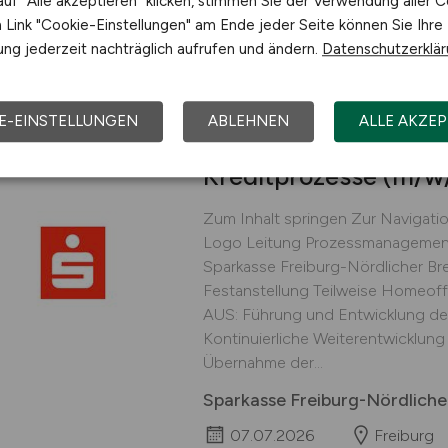
uf "Alle akzeptieren" klicken, stimmen Sie der Verwendung aller C
11.07.2026
Freiburg
Link "Cookie-Einstellungen" am Ende jeder Seite können Sie Ihre
ng jederzeit nachträglich aufrufen und ändern.
Datenschutzerklä
E-EINSTELLUNGEN
ABLEHNEN
ALLE AKZEP
Leitung Prozessmana
Kreditprozesse
(m/w
Zum Inhalt springen Zur Navigati
Logo Leitung Prozessmanagement
Sparkasse Freiburg-Nördlicher Bre
Festanstellung Teilweise Homeo
AUS: Führung und Entwicklung der 
Kontinuierliche Weiterentwicklun
Übernahme der...
Sparkasse Freiburg-Nördliche
07.07.2026
Freiburg