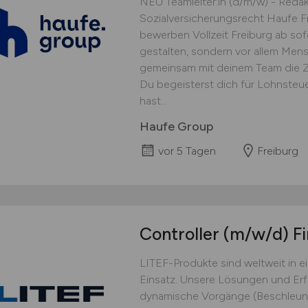
NEU Teamleiter:in (d/m/w) - Reda
Sozialversicherungsrecht Haufe Fr
bewerben Vollzeit Freiburg ab sof
gestalten, sondern vor allem Men
gemeinsam mit deinem Team die Z
Du begeisterst dich für Lohnsteu
hast...
Haufe Group
vor 5 Tagen
Freiburg
Controller
(m/w/d)
Fi
LITEF-Produkte sind weltweit in 
Einsatz. Unsere Lösungen und Erf
dynamische Vorgänge (Beschleu