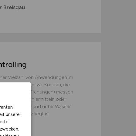
r Breisgau
trolling
einer Vielzahl von Anwendungen im
ahrungen bieten wir Kunden, die
nigungen und Drehungen) messen
 von Fahrzeugen ermitteln oder
in der Luft, auf und unter Wasser
vanten
re Kompetenz liegt in
eit unserer
erte
kzwecken.
mbH