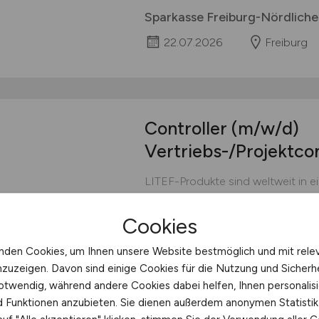
Sparkasse Freiburg-Nördliche
22.07.2026
Freiburg
Controller
(m/w/d)
Vertriebs-/Projektcon
LITEF-Produkte sind weltweit in 
Einsatz. Unsere Lösungen und Erf
dynamische Vorgänge (Beschleu
Cookies
und regeln wollen, Lage und Kurs
navigieren wollen - auf dem Land, 
nden Cookies, um Ihnen unsere Website bestmöglich und mit rele
oder im Weltraum. Unsere besonde
nzuzeigen. Davon sind einige Cookies für die Nutzung und Sicherh
Anwendungen, die hohe...
otwendig, während andere Cookies dabei helfen, Ihnen personalisi
nd Funktionen anzubieten. Sie dienen außerdem anonymen Statisti
Northrop Grumman LITEF G