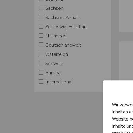
Sachsen
Sachsen-Anhalt
Schleswig-Holstein
Thüringen
Deutschlandweit
Österreich
Schweiz
Europa
International
Wir verwe
Inhalten a
Website n
Inhalte u