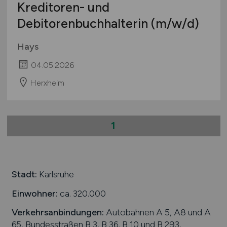
Kreditoren- und
Debitorenbuchhalterin
(m/w/d)
Hays
04.05.2026
Herxheim
1
Stadt:
Karlsruhe
Einwohner:
ca. 320.000
Verkehrsanbindungen:
Autobahnen A 5, A8 und A
65, Bundesstraßen B 3, B 36, B 10 und B 293,