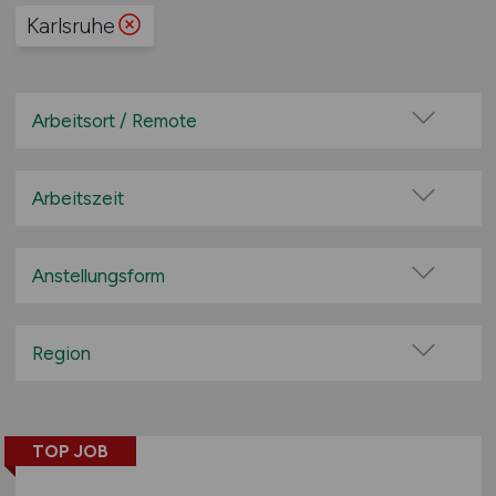
Karlsruhe
Arbeitsort / Remote
Vor Ort (kein Home-Office)
Home-Office möglich / Hybrid
Arbeitszeit
100% Remote
Vollzeit
Überwiegend Remote (>50%)
Teilzeit
Anstellungsform
Remote aus dem Ausland möglich
Festanstellung
befristete Anstellung
Region
Leitung / Führung
Baden-Württemberg
Geschäftsleitung / Vorstand
Bayern
Projektarbeit / Freelancer
TOP JOB
Berlin
Arbeitnehmerüberlassung
Brandenburg