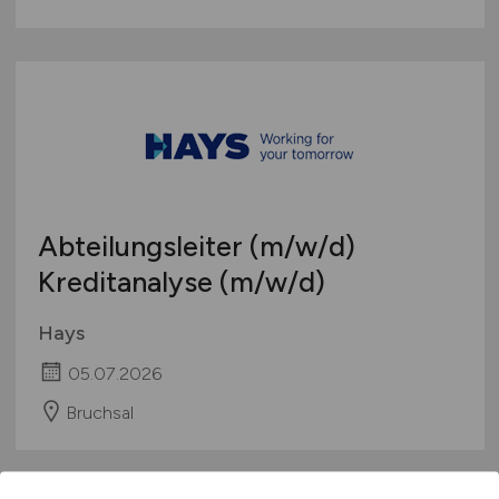
Abteilungsleiter
(m/w/d)
Kreditanalyse
(m/w/d)
Hays
05.07.2026
Bruchsal