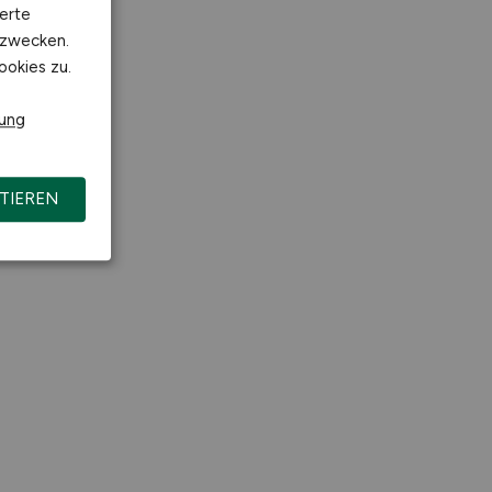
erte
kzwecken.
ookies zu.
rung
TIEREN