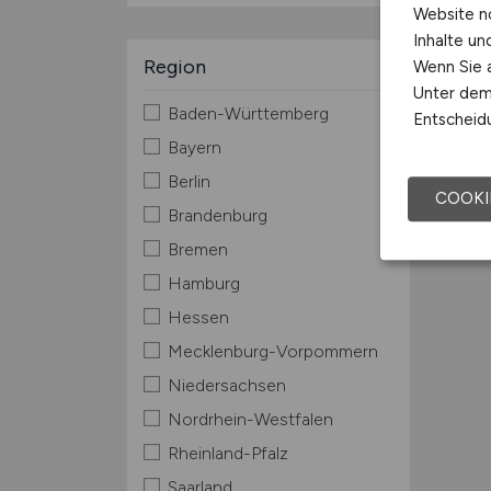
Website n
Inhalte u
Region
Wenn Sie a
Unter dem 
Baden-Württemberg
Entscheidu
Bayern
Berlin
COOKI
Brandenburg
Bremen
Hamburg
Hessen
Mecklenburg-Vorpommern
Niedersachsen
Nordrhein-Westfalen
Rheinland-Pfalz
Saarland