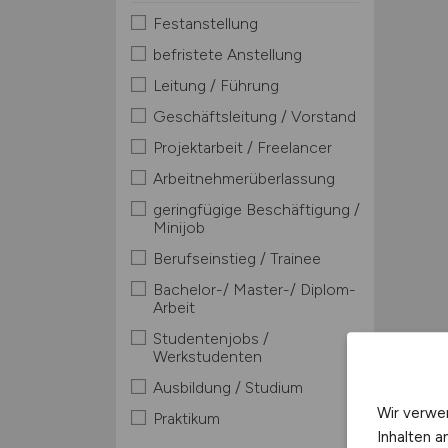
Festanstellung
befristete Anstellung
Leitung / Führung
Geschäftsleitung / Vorstand
Projektarbeit / Freelancer
Arbeitnehmerüberlassung
geringfügige Beschäftigung /
Minijob
Berufseinstieg / Trainee
Bachelor-/ Master-/ Diplom-
Arbeit
Studentenjobs /
Werkstudenten
Ausbildung / Studium
Wir verwe
Praktikum
Inhalten a