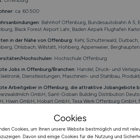
t:
Offenburg
ohner:
ca. 60.500
ehrsanbindungen:
Bahnhof Offenburg, Bundesautobahn A 5, Bu
burg, Black Forest Airport Lahr, Baden Airpark Flughafen Karl
iten in der Nähe von
Offenburg
:
Kehl, Schutterwald, Durbac
berg, Ohlsbach, Willstätt, Hohberg, Appenweier, Berghaupten
ersitäten/Hochschulen:
Hochschule Offenburg
bte Jobs in
Offenburg
/Branchen
:
Handel, Druck- und Verlagsw
lektronik, Dienstleistungen, Maschinen- und Stahlbau, Produkt
bte Arbeitgeber in
Offenburg
, die attraktive Jobangebote b
arzwaldmilch GmbH, Saint-Gobain Building Distribution Deuts
, Hiwin GmbH, Hobart GmbH, Tesa Werk Offenburg GmbH, 
dent AG & Co. KG, Burda-Verlag, Markant Services Internatio
Cookies
ch online aktuelle Stellenangebote in
Offenburg
und Umgebung 
enmarkt über Jobangebote und Karriereperspektiven in
Offenb
nden Cookies, um Ihnen unsere Website bestmöglich und mit rele
nzuzeigen. Davon sind einige Cookies für die Nutzung und Sicherh
n Sie den nächsten Schritt auf der Karriereleiter – auf unser