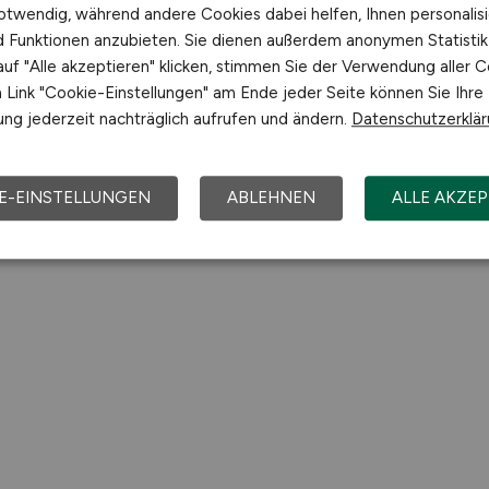
otwendig, während andere Cookies dabei helfen, Ihnen personalisi
fo/Auszug Offenburg. Alle Angaben ohne Gewähr.
nd Funktionen anzubieten. Sie dienen außerdem anonymen Statisti
uf "Alle akzeptieren" klicken, stimmen Sie der Verwendung aller C
Link "Cookie-Einstellungen" am Ende jeder Seite können Sie Ihre
ng jederzeit nachträglich aufrufen und ändern.
Datenschutzerklä
E-EINSTELLUNGEN
ABLEHNEN
ALLE AKZEP