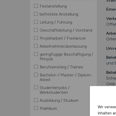
Stad
Festanstellung
Einw
befristete Anstellung
Verk
Leitung / Führung
Offen
Geschäftsleitung / Vorstand
Arbe
Projektarbeit / Freelancer
Orten
Arbeitnehmerüberlassung
Univ
geringfügige Beschäftigung /
Belie
Minijob
und E
Berufseinstieg / Trainee
Belie
Bachelor-/ Master-/ Diplom-
Schw
Arbeit
GmbH
Studentenjobs /
Plura
Werkstudenten
Einfa
Ausbildung / Studium
Stell
Wir verwe
Praktikum
Inhalten a
Mache