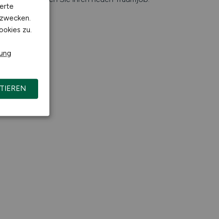
erte
kzwecken.
ookies zu.
rung
TIEREN