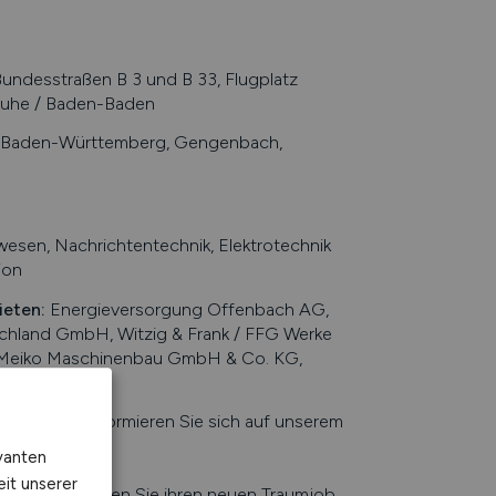
ndesstraßen B 3 und B 33, Flugplatz
sruhe / Baden-Baden
h, Baden-Württemberg, Gengenbach,
esen, Nachrichtentechnik, Elektrotechnik
ion
ieten
:
Energieversorgung Offenbach AG,
chland GmbH, Witzig & Frank / FFG Werke
Meiko Maschinenbau GmbH & Co. KG,
nal GmbH
suchen. Informieren Sie sich auf unserem
urg
.
vanten
eit unserer
e Jobbörse finden Sie ihren neuen Traumjob.