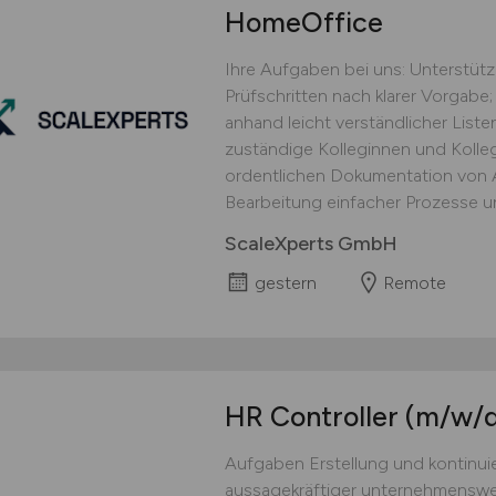
HomeOffice
Ihre Aufgaben bei uns: Unterstüt
Prüfschritten nach klarer Vorgabe;
anhand leicht verständlicher Lis
zuständige Kolleginnen und Kolle
ordentlichen Dokumentation von Ar
Bearbeitung einfacher Prozesse un
ScaleXperts GmbH
gestern
Remote
HR Controller
(m/w/d
Aufgaben Erstellung und kontinuie
aussagekräftiger unternehmensw