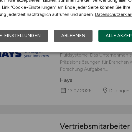
uf "Alle akzeptieren" klicken, stimmen Sie der Verwendung aller C
Link "Cookie-Einstellungen" am Ende jeder Seite können Sie Ihre
ng jederzeit nachträglich aufrufen und ändern.
Datenschutzerklä
Kreditorenbuchhalte
Rechnungsprüfung
(
E-EINSTELLUNGEN
ABLEHNEN
ALLE AKZEP
Über das Unternehmen Unser Kunde
Technologieunternehmen im Berei
Fluidsysteme. Das Unternehmen en
Präzisionslösungen für Branchen w
Forschung Aufgaben...
Hays
13.07.2026
Ditzingen
Vertriebsmitarbeiter