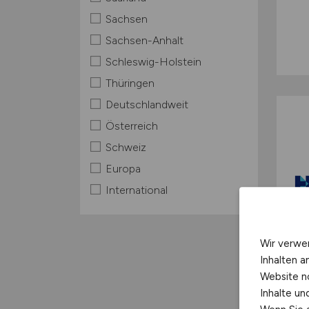
Sachsen
Sachsen-Anhalt
Schleswig-Holstein
Thüringen
Deutschlandweit
Österreich
Schweiz
Europa
International
Wir verwe
Inhalten a
Website n
Inhalte u