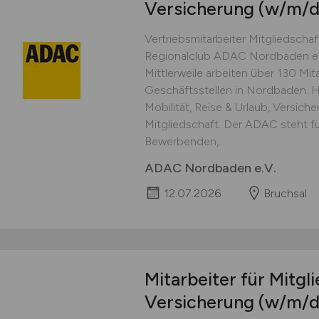
Versicherung
(w/m/d
Vertriebsmitarbeiter Mitgliedscha
Regionalclub ADAC Nordbaden e.
Mittlerweile arbeiten über 130 Mit
Geschäftsstellen in Nordbaden. 
Mobilität, Reise & Urlaub, Versic
Mitgliedschaft. Der ADAC steht fü
Bewerbenden,...
ADAC Nordbaden e.V.
12.07.2026
Bruchsal
Mitarbeiter für Mitgl
Versicherung
(w/m/d