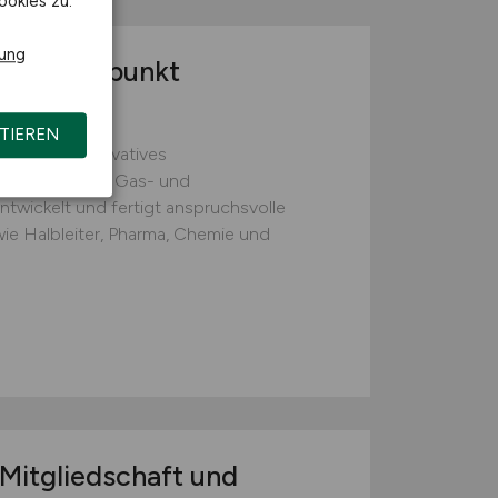
ookies zu.
rung
r Schwerpunkt
m/w/d)
TIEREN
 ist ein innovatives
ch hochreiner Gas- und
twickelt und fertigt anspruchsvolle
ie Halbleiter, Pharma, Chemie und
 Mitgliedschaft und