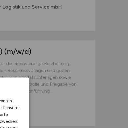
r Logistik und Service mbH
)
(m/w/d)
für die eigenständige Bearbeitung
llen Beschlussvorlagen und geben
lysieren Bonitätsunterlagen sowie
er MaRiskKontrolle und Freigabe von
chätzungenDurchführung...
vanten
eit unserer
erte
kzwecken.