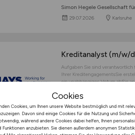
Simon Hegele Gesellschaft fü
29.07.2026
Karlsruhe
Kreditanalyst
(m/w/d
Aufgaben Sie sind verantwortlich 
Ihrer KreditengagementsSie erste
ein unabhängiges Votum abSie ana
Sicherheiten nach den Vorgaben d
Cookies
RatingsMitwirkung bei Risikoeins
nden Cookies, um Ihnen unsere Website bestmöglich und mit rele
Hays
nzuzeigen. Davon sind einige Cookies für die Nutzung und Sicherh
18.07.2026
Bruchsal
otwendig, während andere Cookies dabei helfen, Ihnen personalisi
nd Funktionen anzubieten. Sie dienen außerdem anonymen Statisti