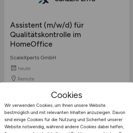
Berufseinstieg / Trainee
Hamburg
Bachelor-/ Master-/ Diplom-Arbeit
Hessen
Studentenjobs / Werkstudenten
Assistent
(m/w/d)
für
Mecklenburg-Vorpommern
Ausbildung / Studium
Qualitätskontrolle im
Niedersachsen
Praktikum
HomeOffice
Nordrhein-Westfalen
Rheinland-Pfalz
ScaleXperts GmbH
Saarland
heute
Sachsen
Sachsen-Anhalt
Remote
Schleswig-Holstein
Cookies
Thüringen
Deutschlandweit
1
Wir verwenden Cookies, um Ihnen unsere Website
Österreich
bestmöglich und mit relevanten Inhalten anzuzeigen. Davon
sind einige Cookies für die Nutzung und Sicherheit unserer
Schweiz
Website notwendig, während andere Cookies dabei helfen,
Europa