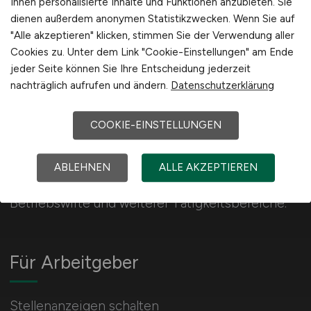
Ihnen personalisierte Inhalte und Funktionen anzubieten. Sie
International
dienen außerdem anonymen Statistikzwecken. Wenn Sie auf
"Alle akzeptieren" klicken, stimmen Sie der Verwendung aller
Cookies zu. Unter dem Link "Cookie-Einstellungen" am Ende
jeder Seite können Sie Ihre Entscheidung jederzeit
nachträglich aufrufen und ändern.
Datenschutzerklärung
VERSICHERUNG.JOBS
COOKIE-EINSTELLUNGEN
325 Jobs in der Versicherungsindustrie und
ABLEHNEN
ALLE AKZEPTIEREN
Finanzdienstleisterbranche für Kaufleute,
Betriebswirte und weiterer Tätigkeitsbereiche.
Für Arbeitgeber
Stellenanzeigen schalten