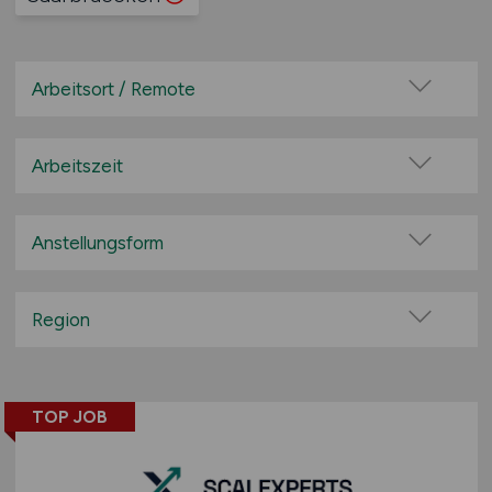
Arbeitsort / Remote
Vor Ort (kein Home-Office)
Home-Office möglich / Hybrid
Arbeitszeit
100% Remote
Vollzeit
Überwiegend Remote (>50%)
Teilzeit
Anstellungsform
Remote aus dem Ausland möglich
Festanstellung
befristete Anstellung
Region
Leitung / Führung
Baden-Württemberg
Geschäftsleitung / Vorstand
Bayern
Projektarbeit / Freelancer
TOP JOB
Berlin
Arbeitnehmerüberlassung
Brandenburg
geringfügige Beschäftigung / Minijob
Bremen