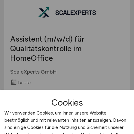
Arbeitnehmerüberlassung
Brandenburg
geringfügige Beschäftigung / Minijob
Bremen
Berufseinstieg / Trainee
Hamburg
Bachelor-/ Master-/ Diplom-Arbeit
Hessen
Studentenjobs / Werkstudenten
Assistent
(m/w/d)
für
Mecklenburg-Vorpommern
Ausbildung / Studium
Qualitätskontrolle im
Niedersachsen
Praktikum
HomeOffice
Nordrhein-Westfalen
Rheinland-Pfalz
ScaleXperts GmbH
Saarland
heute
Sachsen
Sachsen-Anhalt
Remote
Cookies
Schleswig-Holstein
Thüringen
Wir verwenden Cookies, um Ihnen unsere Website
Deutschlandweit
1
bestmöglich und mit relevanten Inhalten anzuzeigen. Davon
Österreich
sind einige Cookies für die Nutzung und Sicherheit unserer