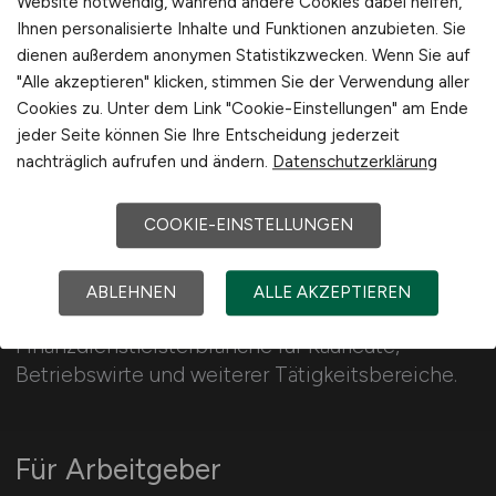
Schweiz
Website notwendig, während andere Cookies dabei helfen,
Ihnen personalisierte Inhalte und Funktionen anzubieten. Sie
Europa
dienen außerdem anonymen Statistikzwecken. Wenn Sie auf
International
"Alle akzeptieren" klicken, stimmen Sie der Verwendung aller
Cookies zu. Unter dem Link "Cookie-Einstellungen" am Ende
jeder Seite können Sie Ihre Entscheidung jederzeit
nachträglich aufrufen und ändern.
Datenschutzerklärung
COOKIE-EINSTELLUNGEN
VERSICHERUNG.JOBS
ABLEHNEN
ALLE AKZEPTIEREN
342 Jobs in der Versicherungsindustrie und
Finanzdienstleisterbranche für Kaufleute,
Betriebswirte und weiterer Tätigkeitsbereiche.
Für Arbeitgeber