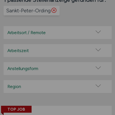
Sankt-Peter-Ording
Arbeitsort / Remote
Vor Ort (kein Home-Office)
Home-Office möglich / Hybrid
Arbeitszeit
100% Remote
Vollzeit
Überwiegend Remote (>50%)
Teilzeit
Anstellungsform
Remote aus dem Ausland möglich
Festanstellung
befristete Anstellung
Region
Leitung / Führung
Baden-Württemberg
Geschäftsleitung / Vorstand
Bayern
Projektarbeit / Freelancer
TOP JOB
Berlin