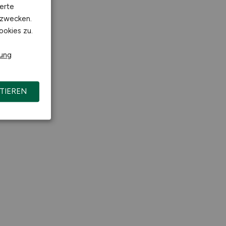
erte
kzwecken.
ookies zu.
rung
TIEREN