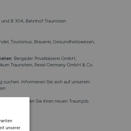
und B 304, Bahnhof Traunstein
del, Tourismus, Brauerei, Gesundheitswesen,
bieten
:
Bergader Privatkäserei GmbH,
ikum Traunstein, Rexel Germany GmbH & Co.
suchen. Informieren Sie sich auf unserem
ein
.
e Jobbörse finden Sie ihren neuen Traumjob.
vanten
eit unserer