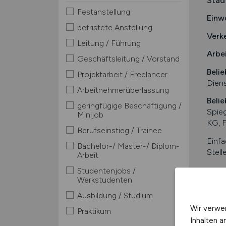
Stad
Festanstellung
Einw
befristete Anstellung
Verk
Leitung / Führung
Arbe
Geschäftsleitung / Vorstand
Belie
Projektarbeit / Freelancer
Diens
Arbeitnehmerüberlassung
Belie
geringfügige Beschäftigung /
Spie
Minijob
KG, 
Berufseinstieg / Trainee
Einfa
Bachelor-/ Master-/ Diplom-
Stell
Arbeit
Studentenjobs /
Mache
Werkstudenten
Kurzin
Ausbildung / Studium
Wir verwe
Praktikum
Inhalten a