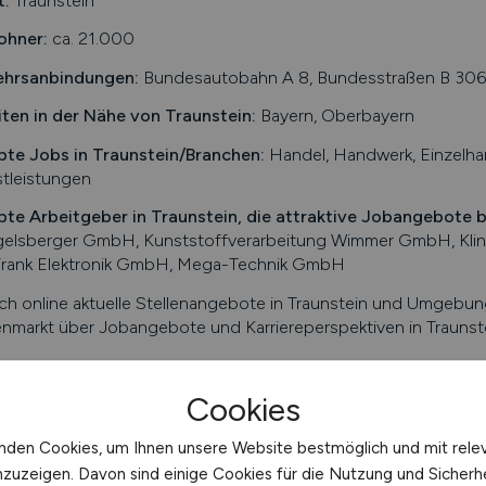
t:
Traunstein
ohner:
ca. 21.000
ehrsanbindungen:
Bundesautobahn A 8, Bundesstraßen B 306 
iten in der Nähe von
Traunstein
:
Bayern, Oberbayern
bte Jobs in
Traunstein
/Branchen
:
Handel, Handwerk, Einzelhan
tleistungen
bte Arbeitgeber in
Traunstein
, die attraktive Jobangebote 
gelsberger GmbH, Kunststoffverarbeitung Wimmer GmbH, Klin
Frank Elektronik GmbH, Mega-Technik GmbH
ch online aktuelle Stellenangebote in
Traunstein
und Umgebung 
enmarkt über Jobangebote und Karriereperspektiven in
Traunst
n Sie den nächsten Schritt auf der Karriereleiter – auf unser
Cookies
fo/Auszug Traunstein. Alle Angaben ohne Gewähr.
nden Cookies, um Ihnen unsere Website bestmöglich und mit rele
nzuzeigen. Davon sind einige Cookies für die Nutzung und Sicherh