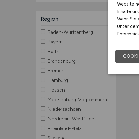
Website n
Inhalte u
Region
Wenn Sie a
Unter dem 
Baden-Württemberg
Entscheidu
Bayern
Berlin
COOKI
Brandenburg
Bremen
Hamburg
Hessen
Mecklenburg-Vorpommern
Niedersachsen
Nordrhein-Westfalen
Rheinland-Pfalz
Saarland