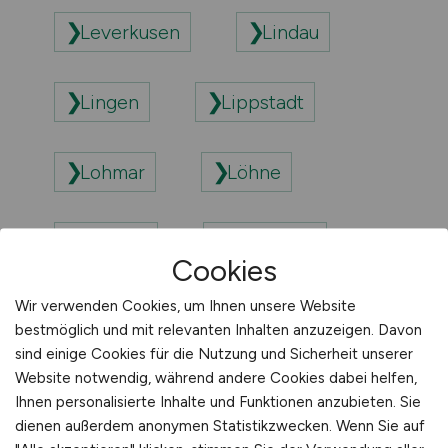
Leverkusen
Lindau
Lingen
Lippstadt
Lohmar
Löhne
Lörrach
Lübbecke
Cookies
Wir verwenden Cookies, um Ihnen unsere Website
Lüdenscheid
Ludwigsburg
bestmöglich und mit relevanten Inhalten anzuzeigen. Davon
sind einige Cookies für die Nutzung und Sicherheit unserer
Website notwendig, während andere Cookies dabei helfen,
Ludwigshafen am Rhein
Ihnen personalisierte Inhalte und Funktionen anzubieten. Sie
dienen außerdem anonymen Statistikzwecken. Wenn Sie auf