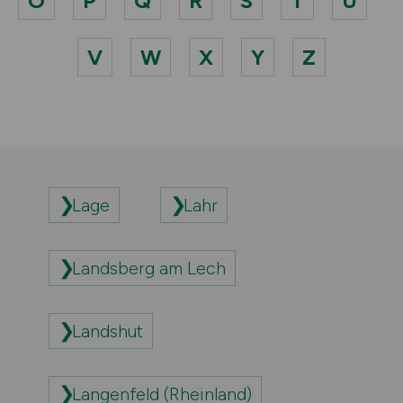
O
P
Q
R
S
T
U
V
W
X
Y
Z
Lage
Lahr
Landsberg am Lech
Landshut
Langenfeld (Rheinland)