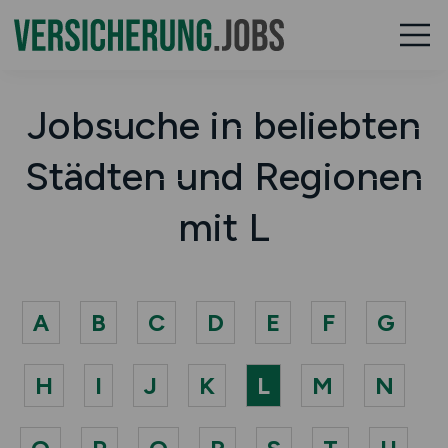
Jobsuche in beliebten
Städten und Regionen
mit L
A
B
C
D
E
F
G
H
I
J
K
L
M
N