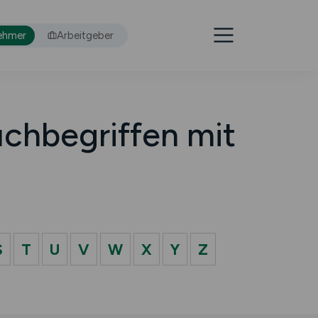
ehmer
Arbeitgeber
chbegriffen mit
S
T
U
V
W
X
Y
Z