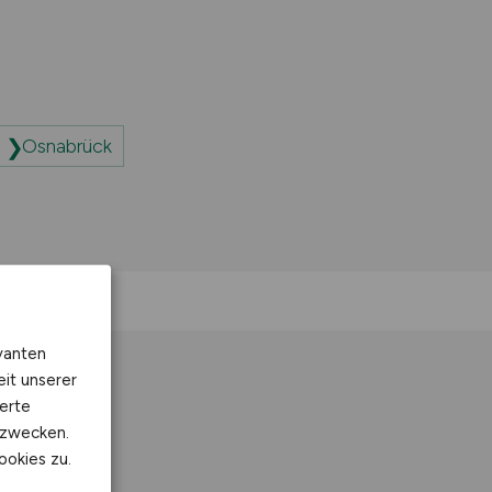
Osnabrück
vanten
eit unserer
erte
kzwecken.
ookies zu.