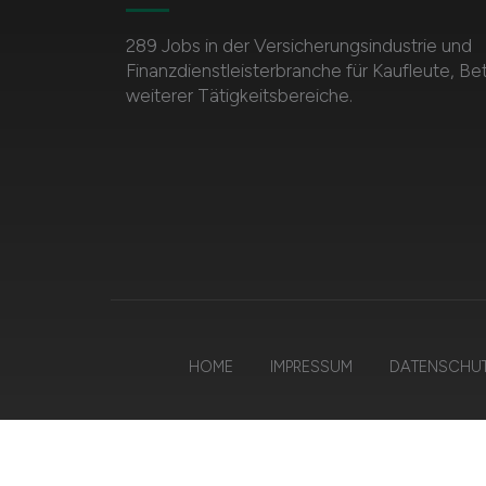
289 Jobs in der Versicherungsindustrie und
Finanzdienstleisterbranche für Kaufleute, Be
weiterer Tätigkeitsbereiche.
HOME
IMPRESSUM
DATENSCHU
© 202