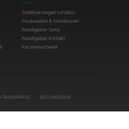
Stellenanzeigen schalten
Mediadaten & Konditionen
Arbeitgeber Seite
Arbeitgeber Kontakt
t
Karrierenetzwerk
I-TRANSPARENZ
BESCHWERDEN
alten.