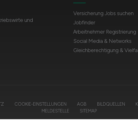
Versicherung Jobs suchen
triebswirte und
Jobfinder
Arbeitnehmer Registrierung
Social Media & Networks
Gleichberechtigung & Vielfal
TZ
COOKIE-EINSTELLUNGEN
AGB
BILDQUELLEN
K
MELDESTELLE
SITEMAP
6 VERSICHERUNG.JOBS – ZIEGELER MEDIEN GMBH • Alle Rechte vorbeh