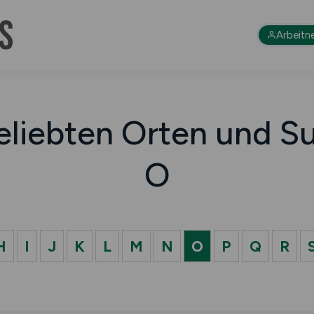
Arbeitn
eliebten Orten und Su
O
H
I
J
K
L
M
N
O
P
Q
R