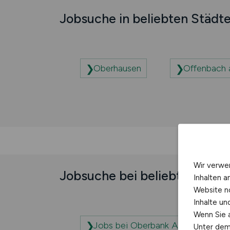
Jobsuche in beliebten Städt
Oberhausen
Offenbach 
Wir verwe
Jobsuche bei beliebten Unt
Inhalten a
Website n
Inhalte u
Wenn Sie a
Jobs bei Oberbank AG
Unter dem 