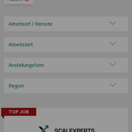
Arbeitsort / Remote
Vor Ort (kein Home-Office)
Home-Office möglich / Hybrid
Arbeitszeit
100% Remote
Vollzeit
Überwiegend Remote (>50%)
Teilzeit
Anstellungsform
Remote aus dem Ausland möglich
Festanstellung
befristete Anstellung
Region
Leitung / Führung
Baden-Württemberg
Geschäftsleitung / Vorstand
Bayern
Projektarbeit / Freelancer
TOP JOB
Berlin
Arbeitnehmerüberlassung
Brandenburg
geringfügige Beschäftigung / Minijob
Bremen